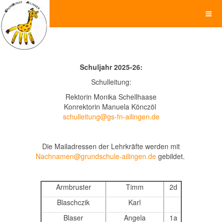
Schuljahr 2025-26:
Schulleitung:
Rektorin Monika Schellhaase
Konrektorin Manuela Könczöl
schulleitung@gs-fn-ailingen.de
Die Mailadressen der Lehrkräfte werden mit
Nachnamen@grundschule-ailingen.de
gebildet.
Armbruster
Timm
2d
Blaschczik
Karl
Blaser
Angela
1a