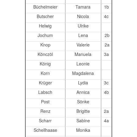
Büchelmeier
Tamara
1b
Butscher
Nicola
4c
Helwig
Ulrike
Jochum
Lena
2b
Knop
Valerie
2a
Könczöl
Manuela
3a
König
Leonie
Korn
Magdalena
Krüger
Lydia
3c
Labsch
Annica
4b
Post
Sönke
Renz
Brigitte
2a
Scharr
Sabine
4a
Schellhaase
Monika