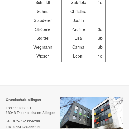
Schmidt
Gabriele
1d
Sohns
Christina
Stauderer
Judith
Ströbele
Pauline
3d
Stordel
Lisa
3b
Wegmann
Carina
3b
Wieser
Leoni
1d
Grundschule Ailingen
Fohlenstraße 21
88048 Friedrichshafen-Ailingen
Tel. 07541/20356200
Fax 07541/20356219